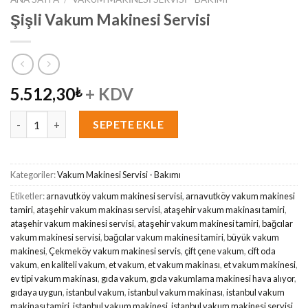
Şişli Vakum Makinesi Servisi
5.512,30
+ KDV
₺
Şişli Vakum Makinesi Servisi adet
SEPETE EKLE
Kategoriler:
Vakum Makinesi Servisi - Bakımı
Etiketler:
arnavutköy vakum makinesi servisi
,
arnavutköy vakum makinesi
tamiri
,
ataşehir vakum makinası servisi
,
ataşehir vakum makinası tamiri
,
ataşehir vakum makinesi servisi
,
ataşehir vakum makinesi tamiri
,
bağcılar
vakum makinesi servisi
,
bağcılar vakum makinesi tamiri
,
büyük vakum
makinesi
,
Çekmeköy vakum makinesi servis
,
çift çene vakum
,
cift oda
vakum
,
en kaliteli vakum
,
et vakum
,
et vakum makinası
,
et vakum makinesi
,
ev tipi vakum makinası
,
gıda vakum
,
gıda vakumlama makinesi hava alıyor
,
gıdaya uygun
,
istanbul vakum
,
istanbul vakum makinası
,
istanbul vakum
makinası tamiri
,
istanbul vakum makinesi
,
istanbul vakum makinesi servisi
,