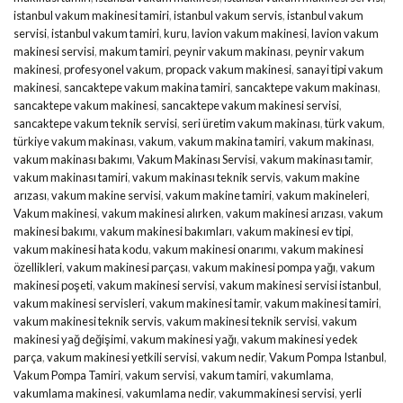
istanbul vakum makinesi tamiri
,
istanbul vakum servis
,
istanbul vakum
servisi
,
istanbul vakum tamiri
,
kuru
,
lavion vakum makinesi
,
lavion vakum
makinesi servisi
,
makum tamiri
,
peynir vakum makinası
,
peynir vakum
makinesi
,
profesyonel vakum
,
propack vakum makinesi
,
sanayi tipi vakum
makinesi
,
sancaktepe vakum makina tamiri
,
sancaktepe vakum makinası
,
sancaktepe vakum makinesi
,
sancaktepe vakum makinesi servisi
,
sancaktepe vakum teknik servisi
,
seri üretim vakum makinası
,
türk vakum
,
türkiye vakum makinası
,
vakum
,
vakum makina tamiri
,
vakum makinası
,
vakum makinası bakımı
,
Vakum Makinası Servisi
,
vakum makinası tamir
,
vakum makinası tamiri
,
vakum makinası teknik servis
,
vakum makine
arızası
,
vakum makine servisi
,
vakum makine tamiri
,
vakum makineleri
,
Vakum makinesi
,
vakum makinesi alırken
,
vakum makinesi arızası
,
vakum
makinesi bakımı
,
vakum makinesi bakımları
,
vakum makinesi ev tipi
,
vakum makinesi hata kodu
,
vakum makinesi onarımı
,
vakum makinesi
özellikleri
,
vakum makinesi parçası
,
vakum makinesi pompa yağı
,
vakum
makinesi poşeti
,
vakum makinesi servisi
,
vakum makinesi servisi istanbul
,
vakum makinesi servisleri
,
vakum makinesi tamir
,
vakum makinesi tamiri
,
vakum makinesi teknik servis
,
vakum makinesi teknik servisi
,
vakum
makinesi yağ değişimi
,
vakum makinesi yağı
,
vakum makinesi yedek
parça
,
vakum makinesi yetkili servisi
,
vakum nedir
,
Vakum Pompa Istanbul
,
Vakum Pompa Tamiri
,
vakum servisi
,
vakum tamiri
,
vakumlama
,
vakumlama makinesi
,
vakumlama nedir
,
vakummakinesi servisi
,
yerli