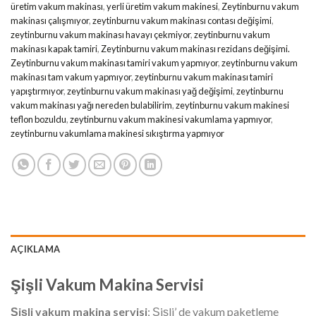
üretim vakum makinası
,
yerli üretim vakum makinesi
,
Zeytinburnu vakum
makinası çalışmıyor
,
zeytinburnu vakum makinası contası değişimi
,
zeytinburnu vakum makinası havayı çekmiyor
,
zeytinburnu vakum
makinası kapak tamiri
,
Zeytinburnu vakum makinası rezidans değişimi.
Zeytinburnu vakum makinası tamiri vakum yapmıyor
,
zeytinburnu vakum
makinası tam vakum yapmıyor
,
zeytinburnu vakum makinası tamiri
yapıştırmıyor
,
zeytinburnu vakum makinası yağ değişimi
,
zeytinburnu
vakum makinası yağı nereden bulabilirim
,
zeytinburnu vakum makinesi
teflon bozuldu
,
zeytinburnu vakum makinesi vakumlama yapmıyor
,
zeytinburnu vakumlama makinesi sıkıştırma yapmıyor
AÇIKLAMA
Şişli
Vakum Makina Servisi
Şişli
vakum makina servisi
; Şişli’ de vakum paketleme