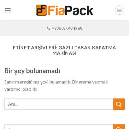
Skip
to
content
+90 505 040 19 68
ETIKET ARŞIVLERI:
GAZLI TABAK KAPATMA
MAKİNASI
Bir şey bulunamadı
Sanırım aradığınız şeyi bulamadık. Bir arama yapmak
yardımcı olabilir.